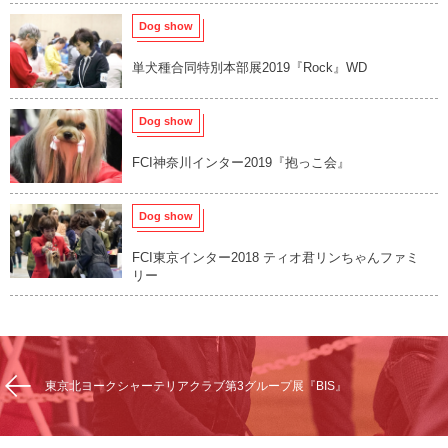
Dog show
単犬種合同特別本部展2019『Rock』WD
Dog show
FCI神奈川インター2019『抱っこ会』
Dog show
FCI東京インター2018 ティオ君リンちゃんファミ
リー
東京北ヨークシャーテリアクラブ第3グループ展『BIS』