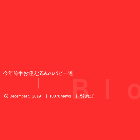
今年前半お迎え済みのパピー達
Ｂｌｏ
December
5
,
2019
10078 views
約2分