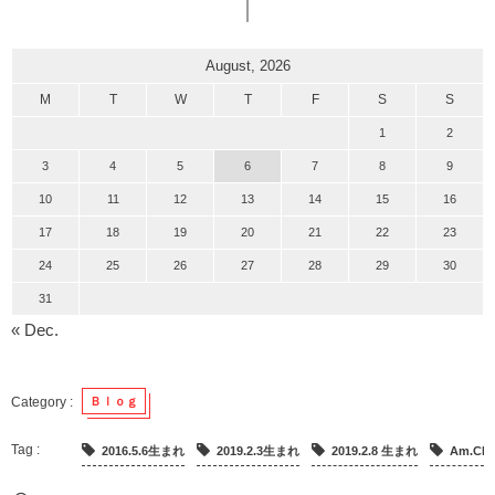
August, 2026
M
T
W
T
F
S
S
1
2
3
4
5
6
7
8
9
10
11
12
13
14
15
16
17
18
19
20
21
22
23
24
25
26
27
28
29
30
31
« Dec.
Ｂｌｏｇ
2016.5.6生まれ
2019.2.3生まれ
2019.2.8 生まれ
Am.CH 