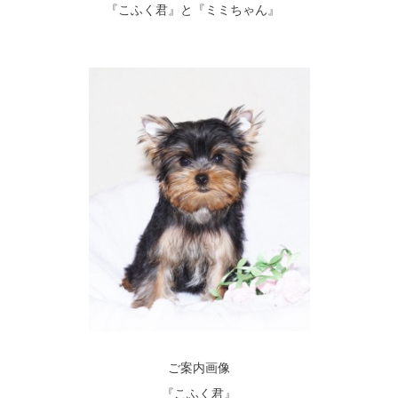
『こふく君』と『ミミちゃん』
ご案内画像
『こふく君』