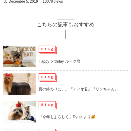
December
5
,
2019
10078 views
こちらの記事もおすすめ
Ｂｌｏｇ
Happy birthday ルーク君
Ｂｌｏｇ
夏の終わりに。。『ティオ君』『リンちゃん』
Ｂｌｏｇ
『今年もよろしく』Ryujinより