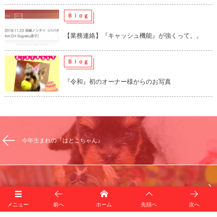
Ｂｌｏｇ
【業務連絡】『キャッシュ機能』が強くって。。
Ｂｌｏｇ
『令和』初のオーナー様からのお写真
今年生まれの『はとこちゃん』
中国インター『Rock』キャシブ1枚目
メニュー
前へ
ホーム
先頭へ
次へ