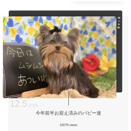
Ｂｌｏｇ
12
.
5
2019
今年前半お迎え済みのパピー達
10079 views