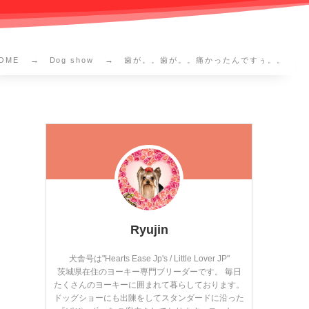
OME
Dog show
歯が。。歯が。。痛かったんですぅ。。
Ryujin
犬舎号は"Hearts Ease Jp's / Little Lover JP"
茨城県在住のヨーキー専門ブリーダーです。 毎日
たくさんのヨーキーに囲まれて暮らしております。
ドッグショーにも出陳をしてスタンダードに沿った