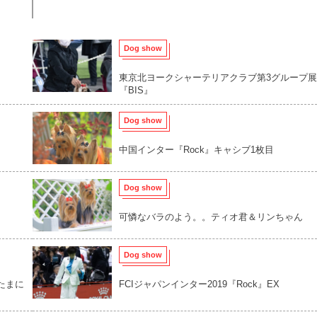
Dog show
東京北ヨークシャーテリアクラブ第3グループ展
『BIS』
Dog show
中国インター『Rock』キャシブ1枚目
Dog show
可憐なバラのよう。。ティオ君＆リンちゃん
Dog show
たまに
FCIジャパンインター2019『Rock』EX