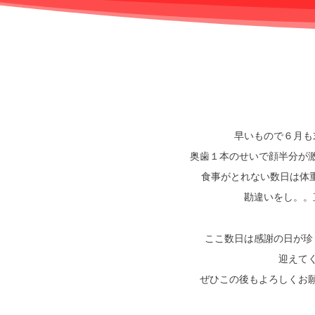
早いもので６月も
奥歯１本のせいで顔半分が
食事がとれない数日は体重
勘違いをし。。
ここ数日は感謝の日が珍
迎えて
ぜひこの後もよろしくお