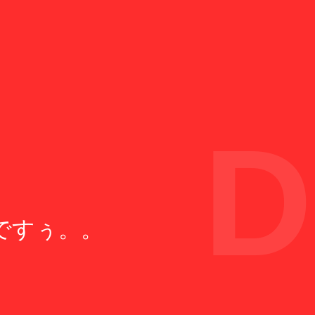
D
ですぅ。。