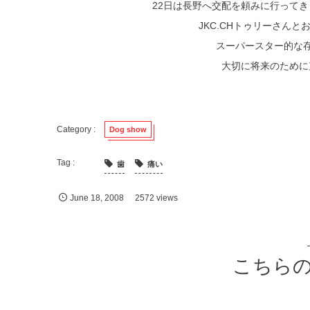
22日は長野へ交配を頼みに行って
JKC.CHトゥリーさん
スーパースター的な
大切に将来のために充
Dog show
歯
痛い
June
18
,
2008
2572 views
こちら