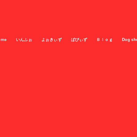
ome
いんふぉ
よぉきぃず
ぱぴぃず
Ｂｌｏｇ
Dog sh