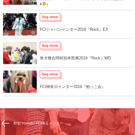
ﾙ
）
Dog show
FCIジャパンインター2019『Rock』EX
Dog show
単犬種合同特別本部展2019『Rock』WD
Dog show
FCI神奈川インター2019『抱っこ会』
野獣”Hakuto” FCI埼玉インター