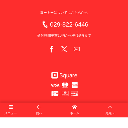
ヨーキーについてはこちらから
029-822-6446
受付時間午前10時から午後8時まで
犬舎＆自宅
Hearts Ease Jp's / Little
茨城県第１種取扱業第
〒300-0062
Lover JP
614号
メニュー
前へ
ホーム
先頭へ
茨城県土浦市都和1丁目
1-32