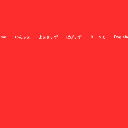
ome
いんふぉ
よぉきぃず
ぱぴぃず
Ｂｌｏｇ
Dog sh