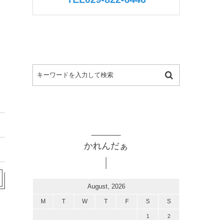
かれんだぁ
August, 2026
M
T
W
T
F
S
S
1
2