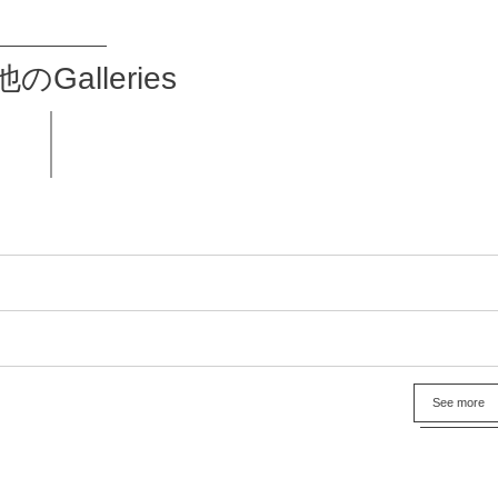
のGalleries
See more