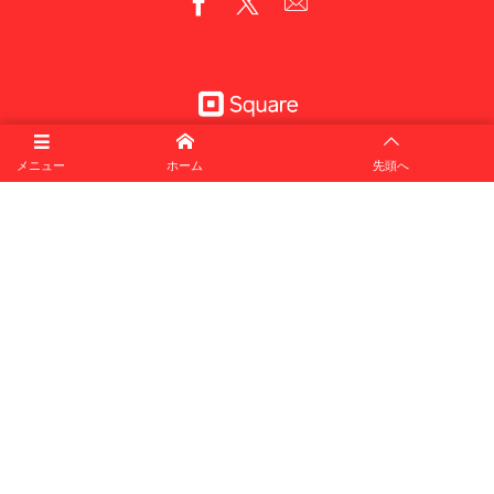
メニュー
ホーム
先頭へ
犬舎＆自宅
Hearts Ease Jp's / Little
茨城県第１種取扱業第
〒300-0062
Lover JP
614号
茨城県土浦市都和1丁目
1-32
事務所
茨城県土浦市殿里
©
2026
ヨーキー：ヨークシャーテリア専門ブリーダー：Yorkies to Love !