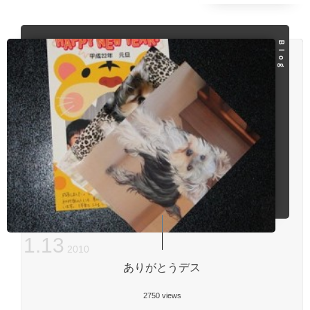
Ｂｌｏｇ
1
.
13
2010
ありがとうデス
2750 views