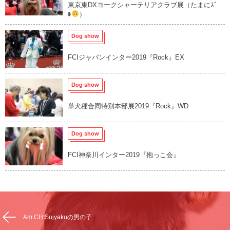
東京東DXヨークシャーテリアクラブ展（たまにｽﾞ
ﾙ
）
Dog show
FCIジャパンインター2019『Rock』EX
Dog show
単犬種合同特別本部展2019『Rock』WD
Dog show
FCI神奈川インター2019『抱っこ会』
Am.CH Sujyakuの男の子