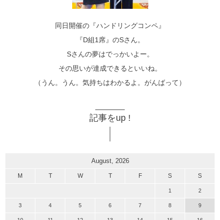
同日開催の『ハンドリングコンペ』
『D組1席』のSさん。
Sさんの夢はでっかいよー。
その思いが達成できるといいね。
（うん。うん。気持ちはわかるよ。がんばって）
記事をup !
August, 2026
M
T
W
T
F
S
S
1
2
3
4
5
6
7
8
9
10
11
12
13
14
15
16