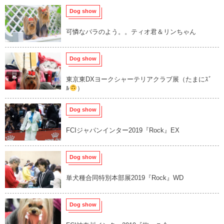
Dog show
可憐なバラのよう。。ティオ君＆リンちゃん
Dog show
東京東DXヨークシャーテリアクラブ展（たまにｽﾞ
ﾙ
）
Dog show
FCIジャパンインター2019『Rock』EX
Dog show
単犬種合同特別本部展2019『Rock』WD
Dog show