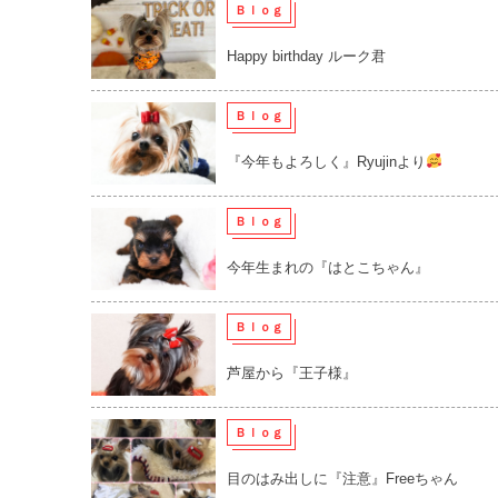
Ｂｌｏｇ
Happy birthday ルーク君
Ｂｌｏｇ
『今年もよろしく』Ryujinより
Ｂｌｏｇ
今年生まれの『はとこちゃん』
Ｂｌｏｇ
芦屋から『王子様』
Ｂｌｏｇ
目のはみ出しに『注意』Freeちゃん