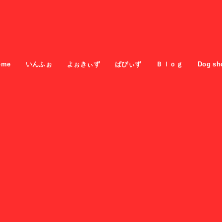
ome
いんふぉ
よぉきぃず
ぱぴぃず
Ｂｌｏｇ
Dog sh