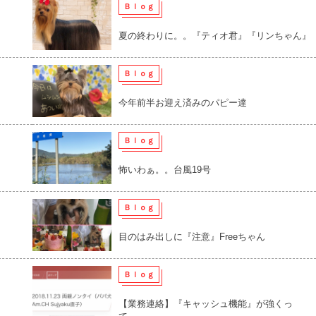
Ｂｌｏｇ
夏の終わりに。。『ティオ君』『リンちゃん』
Ｂｌｏｇ
今年前半お迎え済みのパピー達
Ｂｌｏｇ
怖いわぁ。。台風19号
Ｂｌｏｇ
目のはみ出しに『注意』Freeちゃん
Ｂｌｏｇ
【業務連絡】『キャッシュ機能』が強くっ