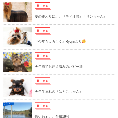
Ｂｌｏｇ
夏の終わりに。。『ティオ君』『リンちゃん』
Ｂｌｏｇ
『今年もよろしく』Ryujinより
Ｂｌｏｇ
今年前半お迎え済みのパピー達
Ｂｌｏｇ
今年生まれの『はとこちゃん』
Ｂｌｏｇ
怖いわぁ。。台風19号