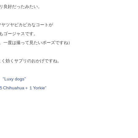
リ良好だったみたい。
ツヤツヤピカピカなコートが
もゴージャスです。
。一度は撮って見たいポーズですね）
よく効くサプリのおかげですね。
“Luxy dogs”
５Chihuahua＋１Yorkie“