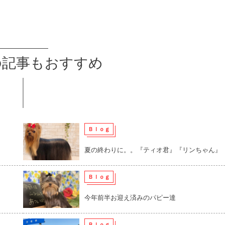
の記事もおすすめ
Ｂｌｏｇ
夏の終わりに。。『ティオ君』『リンちゃん』
Ｂｌｏｇ
今年前半お迎え済みのパピー達
Ｂｌｏｇ