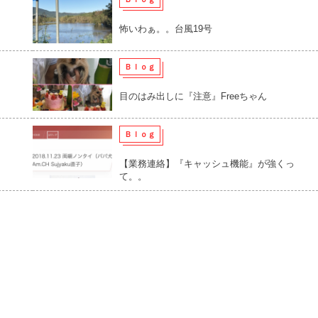
怖いわぁ。。台風19号
Ｂｌｏｇ
目のはみ出しに『注意』Freeちゃん
Ｂｌｏｇ
【業務連絡】『キャッシュ機能』が強くっ
て。。