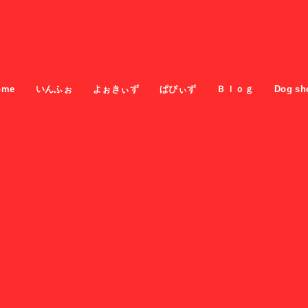
ome
いんふぉ
よぉきぃず
ぱぴぃず
Ｂｌｏｇ
Dog sh