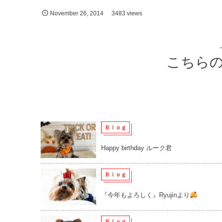
November
26
,
2014
3483 views
こちら
Ｂｌｏｇ
Happy birthday ルーク君
Ｂｌｏｇ
『今年もよろしく』Ryujinより
Ｂｌｏｇ