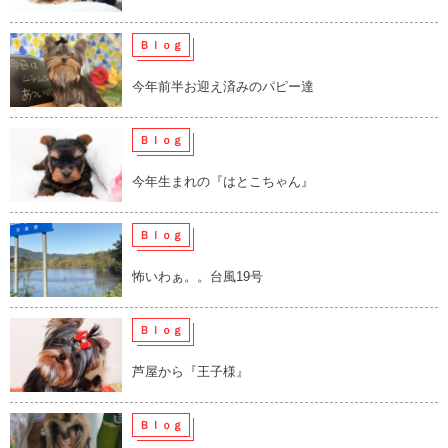
Ｂｌｏｇ
今年前半お迎え済みのパピー達
Ｂｌｏｇ
今年生まれの『はとこちゃん』
Ｂｌｏｇ
怖いわぁ。。台風19号
Ｂｌｏｇ
芦屋から『王子様』
Ｂｌｏｇ