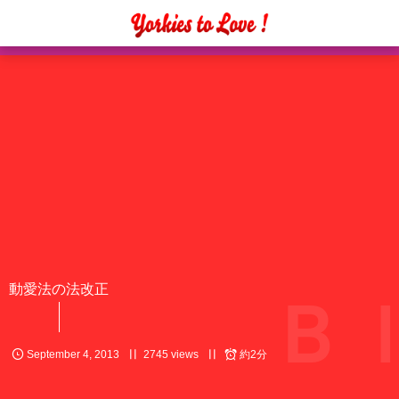
動愛法の法改正
Ｂ
September
4
,
2013
2745 views
約2分