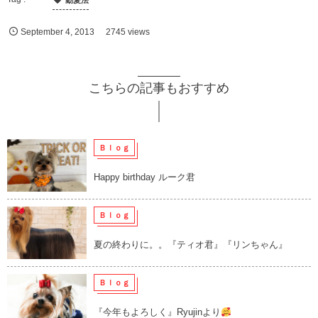
動愛法
September
4
,
2013
2745 views
こちらの記事もおすすめ
Ｂｌｏｇ
Happy birthday ルーク君
Ｂｌｏｇ
夏の終わりに。。『ティオ君』『リンちゃん』
Ｂｌｏｇ
『今年もよろしく』Ryujinより